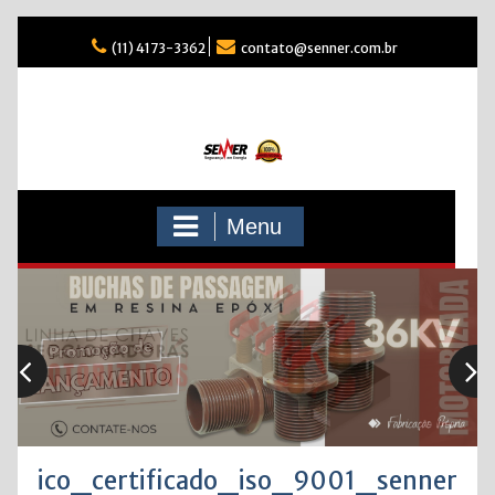
Skip
(11) 4173-3362
contato@senner.com.br
to
content
Menu
ico_certificado_iso_9001_senner