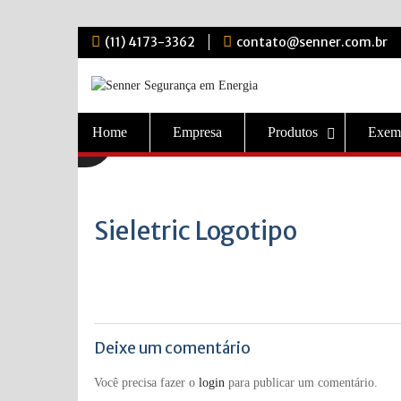
Skip
(11) 4173-3362
contato@senner.com.br
to
content
Home
Empresa
Produtos
Exem
Sieletric Logotipo
Deixe um comentário
Você precisa fazer o
login
para publicar um comentário.