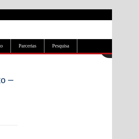
to
Parcerias
Pesquisa
xo –