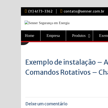
Skip
(11) 4173-3362
contato@senner.com.br
to
content
Home
Empresa
Produtos
Exem
Exemplo de instalação – A
Comandos Rotativos – Cha
Deixe um comentário