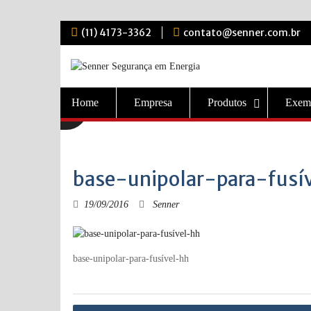
Skip
(11) 4173-3362
contato@senner.com.br
to
content
Home
Empresa
Produtos
Exem
base-unipolar-para-fusí
19/09/2016
Senner
base-unipolar-para-fusível-hh