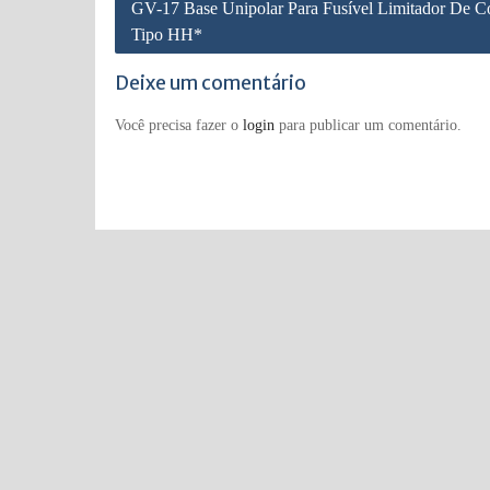
Navegação
GV-17 Base Unipolar Para Fusível Limitador De Co
de
Tipo HH*
Post
Deixe um comentário
Você precisa fazer o
login
para publicar um comentário.