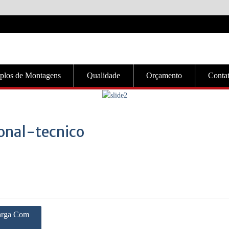
plos de Montagens
Qualidade
Orçamento
Conta
nal-tecnico
arga Com