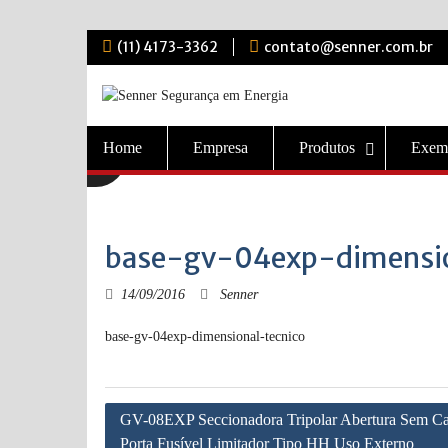
Skip
(11) 4173-3362
contato@senner.com.br
to
content
Home
Empresa
Produtos
Exem
base-gv-04exp-dimensio
14/09/2016
Senner
base-gv-04exp-dimensional-tecnico
Navegação
GV-08EXP Seccionadora Tripolar Abertura Sem C
de
Porta Fusível Limitador Tipo HH Uso Externo