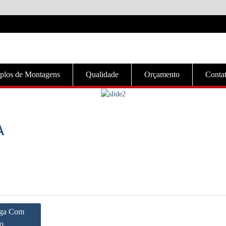
plos de Montagens
Qualidade
Orçamento
Conta
A
rga Com
to