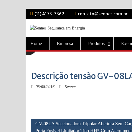
Skip
(11) 4173-3362
contato@senner.com.br
to
content
Home
Empresa
Produtos
Exem
Descrição tensão GV-08L
05/08/2016
Senner
Navegação
GV-08LA Seccionadora Tripolar Abertura Sem Ca
de
Porta Fusível Limitador Tipo HH* Com Aterramen