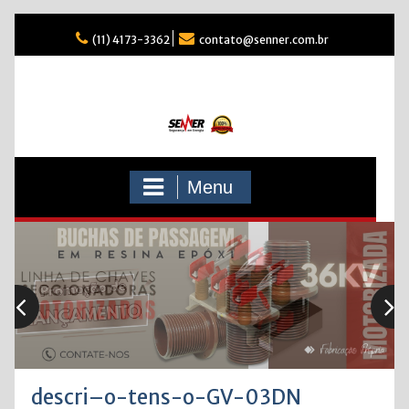
Skip
(11) 4173-3362
contato@senner.com.br
to
content
Menu
descri–o-tens-o-GV-03DN