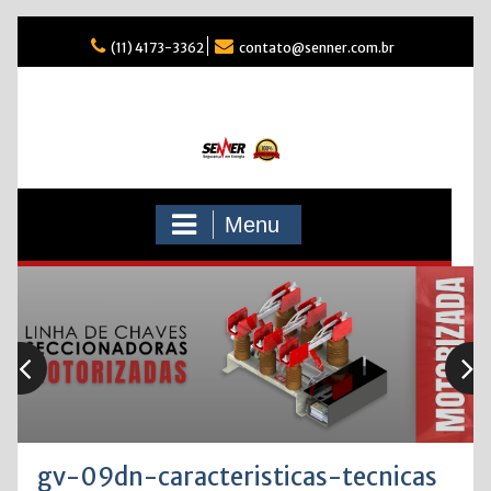
Skip
(11) 4173-3362
contato@senner.com.br
to
content
Menu
gv-09dn-caracteristicas-tecnicas