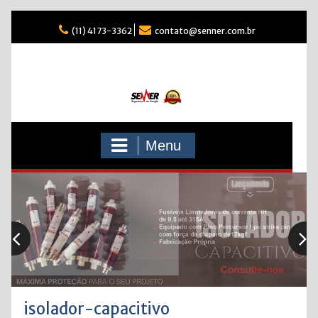
Skip
(11) 4173-3362
contato@senner.com.br
to
content
Menu
isolador-capacitivo