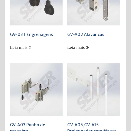
GV-03T Engrenagens
GV-A02 Alavancas
Leia mais
Leia mais
GV-A03 Punho de
GV-A05,GV-A15
manobra
Prolongador com Mancal